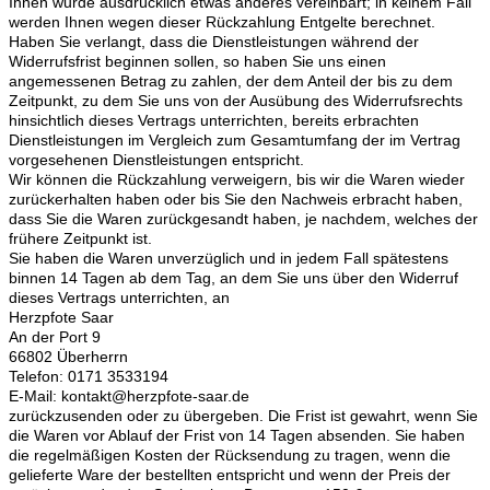
Ihnen wurde ausdrücklich etwas anderes vereinbart; in keinem Fall
werden Ihnen wegen dieser Rückzahlung Entgelte berechnet.
Haben Sie verlangt, dass die Dienstleistungen während der
Widerrufsfrist beginnen sollen, so haben Sie uns einen
angemessenen Betrag zu zahlen, der dem Anteil der bis zu dem
Zeitpunkt, zu dem Sie uns von der Ausübung des Widerrufsrechts
hinsichtlich dieses Vertrags unterrichten, bereits erbrachten
Dienstleistungen im Vergleich zum Gesamtumfang der im Vertrag
vorgesehenen Dienstleistungen entspricht.
Wir können die Rückzahlung verweigern, bis wir die Waren wieder
zurückerhalten haben oder bis Sie den Nachweis erbracht haben,
dass Sie die Waren zurückgesandt haben, je nachdem, welches der
frühere Zeitpunkt ist.
Sie haben die Waren unverzüglich und in jedem Fall spätestens
binnen 14 Tagen ab dem Tag, an dem Sie uns über den Widerruf
dieses Vertrags unterrichten, an
Herzpfote Saar
An der Port 9
66802 Überherrn
Telefon: 0171 3533194
E-Mail: kontakt@herzpfote-saar.de
zurückzusenden oder zu übergeben. Die Frist ist gewahrt, wenn Sie
die Waren vor Ablauf der Frist von 14 Tagen absenden. Sie haben
die regelmäßigen Kosten der Rücksendung zu tragen, wenn die
gelieferte Ware der bestellten entspricht und wenn der Preis der