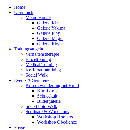
Home
Über mich
Meine Hunde
Galerie Kira
Galerie Yakima
Galerie Fiby
Galerie Magic
Galerie Rhyse
Trainingsangebot
Verhaltenstherapie
Einzeltraining
Medical Training
Kofferraumtraining
Social Walk
Events & Seminare
Krimmiwanderung mit Hund
Kürbiskopf
Schneekalt
Bildergalerie
Social Foto Walk
Seminare & Workshops
Workshop Hoopers
Workshop Obedience
Preise