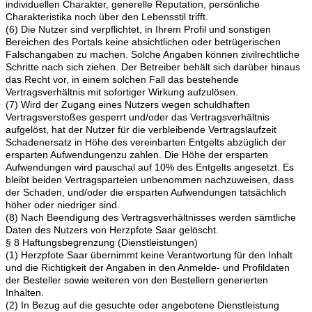
individuellen Charakter, generelle Reputation, persönliche
Charakteristika noch über den Lebensstil trifft.
(6) Die Nutzer sind verpflichtet, in Ihrem Profil und sonstigen
Bereichen des Portals keine absichtlichen oder betrügerischen
Falschangaben zu machen. Solche Angaben können zivilrechtliche
Schritte nach sich ziehen. Der Betreiber behält sich darüber hinaus
das Recht vor, in einem solchen Fall das bestehende
Vertragsverhältnis mit sofortiger Wirkung aufzulösen.
(7) Wird der Zugang eines Nutzers wegen schuldhaften
Vertragsverstoßes gesperrt und/oder das Vertragsverhältnis
aufgelöst, hat der Nutzer für die verbleibende Vertragslaufzeit
Schadenersatz in Höhe des vereinbarten Entgelts abzüglich der
ersparten Aufwendungenzu zahlen. Die Höhe der ersparten
Aufwendungen wird pauschal auf 10% des Entgelts angesetzt. Es
bleibt beiden Vertragsparteien unbenommen nachzuweisen, dass
der Schaden, und/oder die ersparten Aufwendungen tatsächlich
höher oder niedriger sind.
(8) Nach Beendigung des Vertragsverhältnisses werden sämtliche
Daten des Nutzers von Herzpfote Saar gelöscht.
§ 8 Haftungsbegrenzung (Dienstleistungen)
(1) Herzpfote Saar übernimmt keine Verantwortung für den Inhalt
und die Richtigkeit der Angaben in den Anmelde- und Profildaten
der Besteller sowie weiteren von den Bestellern generierten
Inhalten.
(2) In Bezug auf die gesuchte oder angebotene Dienstleistung