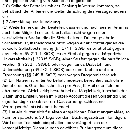
ohne jeglichen Abzug von Skonto zu begleichen.
(10) Sollte der Besteller mit der Zahlung in Verzug kommen, so
behält sich der Anbieter die Geltendmachung des Verzugschadens
vor.
§ 7 Anmeldung und Kündigung
(1) Weiterhin erklärt der Besteller, dass er und nach seiner Kenntnis
auch kein Mitglied seines Haushaltes nicht wegen einer
vorsätzlichen Straftat die die Sicherheit von Dritten gefährdet
vorbestraft ist, insbesondere nicht wegen einer Straftat gegen die
sexuelle Selbstbestimmung (§§ 174 ff. StGB, einer Straftat gegen
das Leben (§§ 211 ff. StGB), einer Straftat gegen die körperliche
Unversehrtheit (§ 223 ff. StGB), einer Straftat gegen die persönliche
Freiheit (§§ 232 ff. StGB), oder wegen eines Diebstahl und
Unterschlagung (§§ 242 ff. StGB) oder des Raubes und der
Erpressung (§§ 249 ff. StGB) oder wegen Drogenmissbrauch.
(2) Ein Nutzer ist, unter Vorbehalt, jederzeit berechtigt, sich ohne
Angabe eines Grundes schriftlich per Post, E-Mail oder Telefon
abzumelden. Gleichzeitig besteht bei die Möglichkeit, innerhalb der
Daten und Einstellungen im Nutzer-Account diesen vollständig und
eigenhändig zu deaktivieren. Das vorher geschlossene
Vertragsverhältnis ist damit beendet.
(3) Hat ein Nutzer sich für einen entgeltlichen Dienst angemeldet, so
kann er spätestens 30 Tage vor dem Buchungszeitraum kündigen.
Wird diese Frist nicht eingehalten, so verlängert sich der
kostenpflichtige Dienst je nach gewählter Buchungszeit um diese