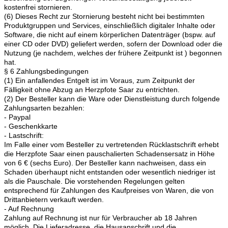
kostenfrei stornieren.
(6) Dieses Recht zur Stornierung besteht nicht bei bestimmten
Produktgruppen und Services, einschließlich digitaler Inhalte oder
Software, die nicht auf einem körperlichen Datenträger (bspw. auf
einer CD oder DVD) geliefert werden, sofern der Download oder die
Nutzung (je nachdem, welches der frühere Zeitpunkt ist ) begonnen
hat.
§ 6 Zahlungsbedingungen
(1) Ein anfallendes Entgelt ist im Voraus, zum Zeitpunkt der
Fälligkeit ohne Abzug an Herzpfote Saar zu entrichten.
(2) Der Besteller kann die Ware oder Dienstleistung durch folgende
Zahlungsarten bezahlen:
- Paypal
- Geschenkkarte
- Lastschrift:
Im Falle einer vom Besteller zu vertretenden Rücklastschrift erhebt
die Herzpfote Saar einen pauschalierten Schadensersatz in Höhe
von 6 € (sechs Euro). Der Besteller kann nachweisen, dass ein
Schaden überhaupt nicht entstanden oder wesentlich niedriger ist
als die Pauschale. Die vorstehenden Regelungen gelten
entsprechend für Zahlungen des Kaufpreises von Waren, die von
Drittanbietern verkauft werden.
- Auf Rechnung
Zahlung auf Rechnung ist nur für Verbraucher ab 18 Jahren
möglich. Die Lieferadresse, die Hausanschrift und die