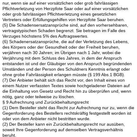
nur, wenn sie auf einer vorsätzlichen oder grob fahrlässigen
Pflichtverletzung von Herzpfote Saar oder auf einer vorsätzlichen
oder grob fahrlässigen Pflichtverletzung eines gesetzlichen
Vertreters oder Erfüllungsgehilfen von Herzpfote Saar beruhen.
(5) Die Schadensersatzansprüche sind, auf den vorhersehbaren,
vertragstypischen Schaden begrenzt. Sie betragen im Falle des
Verzuges höchstens 5% des Auftragswertes.
(6) Schadenersatzansprüche, die auf der Verletzung des Lebens,
des Körpers oder der Gesundheit oder der Freiheit beruhen,
verjähren nach 30 Jahren; im Übrigen nach 1 Jahr, wobei die
Verjährung mit dem Schluss des Jahres, in dem der Anspruch
entstanden ist und der Gläubiger von den Anspruch begründenden
Umständen und der Person des Schuldners Kenntnis erlangt oder
ohne grobe Fahrlässigkeit erlangen müsste (§ 199 Abs.1 BGB).
(7) Der Anbieter behält sich das Recht vor, den Inhalt eines von
einem Nutzer verfassten Textes sowie hochgeladener Dateien auf
die Einhaltung von Gesetz und Recht hin zu überprüfen und, wenn
nötig, ganz oder teilweise zu löschen.
§ 9 Aufrechnung und Zurückbehaltungsrecht
(1) Dem Besteller steht das Recht zur Aufrechnung nur zu, wenn die
Gegenforderung des Bestellers rechtskräftig festgestellt worden ist
oder von dem Anbieter nicht bestritten wurde.
(2) Der Besteller kann ein Zurückbehaltungsrecht nur ausüben,
soweit Ihre Gegenforderung auf demselben Vertragsverhältnis
beruht.