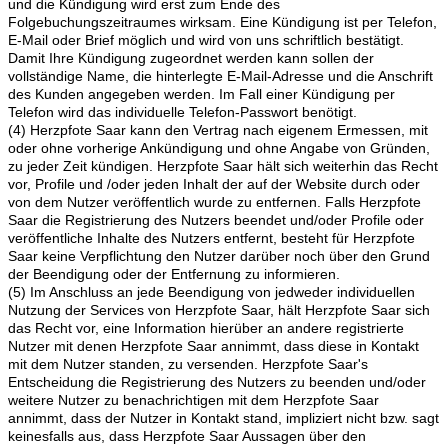
und die Kündigung wird erst zum Ende des
Folgebuchungszeitraumes wirksam. Eine Kündigung ist per Telefon,
E-Mail oder Brief möglich und wird von uns schriftlich bestätigt.
Damit Ihre Kündigung zugeordnet werden kann sollen der
vollständige Name, die hinterlegte E-Mail-Adresse und die Anschrift
des Kunden angegeben werden. Im Fall einer Kündigung per
Telefon wird das individuelle Telefon-Passwort benötigt.
(4) Herzpfote Saar kann den Vertrag nach eigenem Ermessen, mit
oder ohne vorherige Ankündigung und ohne Angabe von Gründen,
zu jeder Zeit kündigen. Herzpfote Saar hält sich weiterhin das Recht
vor, Profile und /oder jeden Inhalt der auf der Website durch oder
von dem Nutzer veröffentlich wurde zu entfernen. Falls Herzpfote
Saar die Registrierung des Nutzers beendet und/oder Profile oder
veröffentliche Inhalte des Nutzers entfernt, besteht für Herzpfote
Saar keine Verpflichtung den Nutzer darüber noch über den Grund
der Beendigung oder der Entfernung zu informieren.
(5) Im Anschluss an jede Beendigung von jedweder individuellen
Nutzung der Services von Herzpfote Saar, hält Herzpfote Saar sich
das Recht vor, eine Information hierüber an andere registrierte
Nutzer mit denen Herzpfote Saar annimmt, dass diese in Kontakt
mit dem Nutzer standen, zu versenden. Herzpfote Saar's
Entscheidung die Registrierung des Nutzers zu beenden und/oder
weitere Nutzer zu benachrichtigen mit dem Herzpfote Saar
annimmt, dass der Nutzer in Kontakt stand, impliziert nicht bzw. sagt
keinesfalls aus, dass Herzpfote Saar Aussagen über den